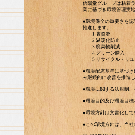
信陽堂グループは粘着
業に基づき環境管理実
●環境保全の重要さを
推進します。
1 省資源
2 温暖化防止
3 廃棄物削減
4 グリーン購入
5 リサイクル・リユ
●環境配慮基準に基づ
み継続的に改善を推進
●環境に関する法規制、
●環境目的及び環境目標
●環境方針は文書化して
●この環境方針は、当